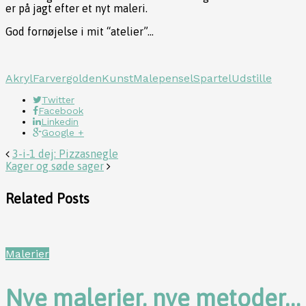
er på jagt efter et nyt maleri.
God fornøjelse i mit “atelier”…
Akryl
Farver
golden
Kunst
Male
pensel
Spartel
Udstille
Twitter
Facebook
Linkedin
Google +
3-i-1 dej: Pizzasnegle
Kager og søde sager
Related Posts
Malerier
Nye malerier, nye metoder…