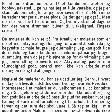
En af mine drømme er, at få et kombineret atelier og
hobby-værksted. Lige nu har jeg et lille værelse, og jeg er
skam taknemmelig for at jeg overhovedet har ét. Men mine
lærreder trænger til mere plads. Og det gør jeg også… Men
man har vel lov til at drømme. Og hvem ved, en af dagene
kan det være drømmen bliver til virkelighed. Fingers
crossed!
De malerier du kan se på Fru Krealiv er malerier som er
malet med akrylmaling. Dengang for x antal år siden da jeg
begyndte at male brugte jeg oliemaling. Jeg kan godt lide
den måde jeg kan arbejde med maleriet på når jeg bruger
oliemaling, men da jeg fik øjnene op for akrylmaling blev
jeg omvendt og konverterede. Akrylmaling passer min
tålmodighed godt, omend man ikke kan arbejde med
malingen i lang tid af gangen.
Nogle af de malerier du kan se udstiller jeg. Der vil i hvert
indlæg stå hvis de udstilles samt hvor og hvornår. Hvis du er
interesseret i et maleri er du velkommen til at kontakte
mig. (Det gælder også de malerier der ikke udstilles.) Jeg
kan godt lide at arbejde på bestilling ud fra ønsker, hvor jeg
har noget konkret at forholde mig til i forhold til former og
farver og det rum det skal være i. Så tag et kig i min
udstilling under Malerier i menuen – også selvom du ikke