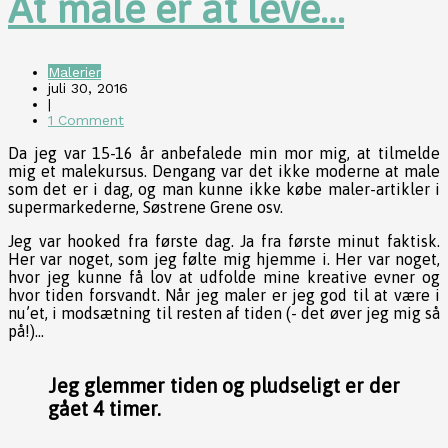
At male er at leve…
Malerier
juli 30, 2016
|
1 Comment
Da jeg var 15-16 år anbefalede min mor mig, at tilmelde
mig et malekursus. Dengang var det ikke moderne at male
som det er i dag, og man kunne ikke købe maler-artikler i
supermarkederne, Søstrene Grene osv.
Jeg var hooked fra første dag. Ja fra første minut faktisk.
Her var noget, som jeg følte mig hjemme i. Her var noget,
hvor jeg kunne få lov at udfolde mine kreative evner og
hvor tiden forsvandt. Når jeg maler er jeg god til at være i
nu’et, i modsætning til resten af tiden (- det øver jeg mig så
på!)…
Jeg glemmer tiden og pludseligt er der
gået 4 timer.