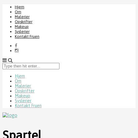
Hjem
Om
Malerier
Opskrifter
Makeup
Syslerier
Kontakt Fruen
Type
then
hit
Hjem
Om
enter...
Malerier
Opskrifter
Makeup
Syslerier
Kontakt Fruen
Spartel