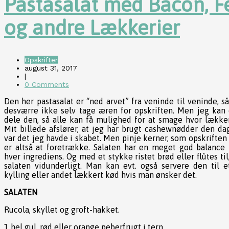
Pastasalat med Bacon, F
og andre Lækkerier
Opskrifter
august 31, 2017
|
0 Comments
Den her pastasalat er “ned arvet” fra veninde til veninde, s
desværre ikke selv tage æren for opskriften. Men jeg kan
dele den, så alle kan få mulighed for at smage hvor lækker
Mit billede afslører, at jeg har brugt cashewnødder den da
var det jeg havde i skabet. Men pinje kerner, som opskriften 
er altså at foretrække. Salaten har en meget god balance
hver ingrediens. Og med et stykke ristet brød eller flûtes ti
salaten vidunderligt. Man kan evt. også servere den til e
kylling eller andet lækkert kød hvis man ønsker det.
SALATEN
Rucola, skyllet og groft-hakket.
1 hel gul, rød eller orange peberfrugt i tern.