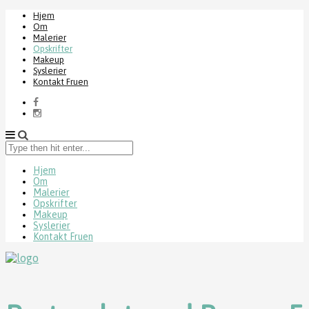
Hjem
Om
Malerier
Opskrifter
Makeup
Syslerier
Kontakt Fruen
Type
then
hit
Hjem
Om
enter...
Malerier
Opskrifter
Makeup
Syslerier
Kontakt Fruen