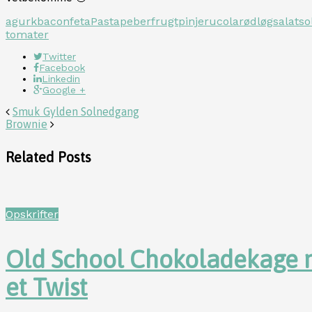
agurk
bacon
feta
Pasta
peberfrugt
pinje
rucola
rødløg
salat
so
tomater
Twitter
Facebook
Linkedin
Google +
Smuk Gylden Solnedgang
Brownie
Related Posts
Opskrifter
Old School Chokoladekage
et Twist