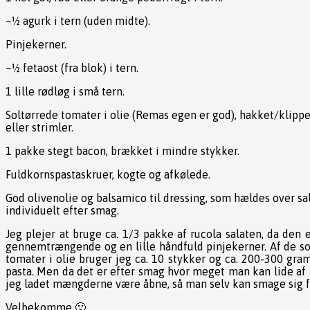
~½ agurk i tern (uden midte).
Pinjekerner.
~½ fetaost (fra blok) i tern.
1 lille rødløg i små tern.
Soltørrede tomater i olie (Remas egen er god), hakket/klippet
eller strimler.
1 pakke stegt bacon, brækket i mindre stykker.
Fuldkornspastaskruer, kogte og afkølede.
God olivenolie og balsamico til dressing, som hældes over sa
individuelt efter smag.
Jeg plejer at bruge ca. 1/3 pakke af rucola salaten, da den
gennemtrængende og en lille håndfuld pinjekerner. Af de so
tomater i olie bruger jeg ca. 10 stykker og ca. 200-300 gra
pasta. Men da det er efter smag hvor meget man kan lide af 
jeg ladet mængderne være åbne, så man selv kan smage sig 
Velbekomme 🙂