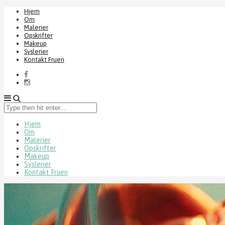
Hjem
Om
Malerier
Opskrifter
Makeup
Syslerier
Kontakt Fruen
Type
then
hit
Hjem
Om
enter...
Malerier
Opskrifter
Makeup
Syslerier
Kontakt Fruen