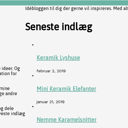
Idébloggen til dig der gerne vil inspireres. Med al
Seneste indlæg
Keramik Lyshuse
e ideer. Og
februar 2, 2019
ation for
.
Mini Keramik Elefanter
 mine
nge andre
januar 21, 2019
og dele
yeste indlæg
Nemme Karamelsnitter