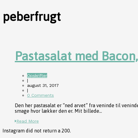
peberfrugt
Pastasalat med Bacon,
Opskrifter
|
august 31, 2017
|
0 Comments
Den her pastasalat er “ned arvet” fra veninde til venind
smage hvor lækker den er. Mit billede...
Read More
Instagram did not return a 200.