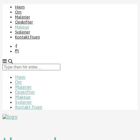
Hjem
Om
Malerier
Opskrifter
Makeup
Syslerier
Kontakt Fruen
Type
then
hit
Hjem
Om
enter...
Malerier
Opskrifter
Makeup
Syslerier
Kontakt Fruen