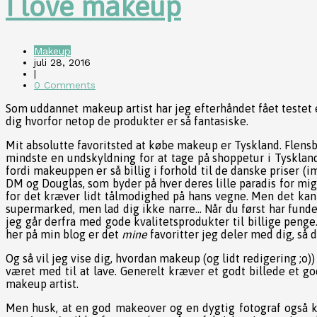
I love makeup
Makeup
juli 28, 2016
|
0 Comments
Som uddannet makeup artist har jeg efterhåndet fået testet e
dig hvorfor netop de produkter er så fantasiske.
Mit absolutte favoritsted at købe makeup er Tyskland. Flens
mindste en undskyldning for at tage på shoppetur i Tyskland
fordi makeuppen er så billig i forhold til de danske priser
DM og Douglas, som byder på hver deres lille paradis for mi
for det kræver lidt tålmodighed på hans vegne. Men det kan 
supermarked, men lad dig ikke narre… Når du først har fund
jeg går derfra med gode kvalitetsprodukter til billige penge.
her på min blog er det
mine
favoritter jeg deler med dig, så 
Og så vil jeg vise dig, hvordan makeup (og lidt redigering ;o)
været med til at lave. Generelt kræver et godt billede et g
makeup artist.
Men husk, at en god makeover og en dygtig fotograf også ka