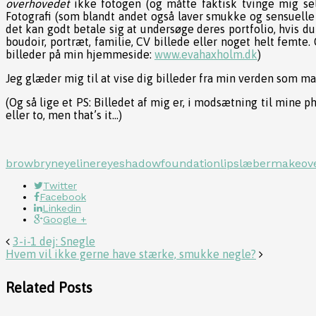
overhovedet
ikke fotogen (og måtte faktisk tvinge mig sel
Fotografi (som blandt andet også laver smukke og sensuelle b
det kan godt betale sig at undersøge deres portfolio, hvis du
boudoir, portræt, familie, CV billede eller noget helt femte.
billeder på min hjemmeside:
www.evahaxholm.dk
)
Jeg glæder mig til at vise dig billeder fra min verden som ma
(Og så lige et PS: Billedet af mig er, i modsætning til mine p
eller to, men that’s it…)
brow
bryn
eyeliner
eyeshadow
foundation
lips
læber
makeov
Twitter
Facebook
Linkedin
Google +
3-i-1 dej: Snegle
Hvem vil ikke gerne have stærke, smukke negle?
Related Posts