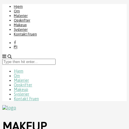
Hjem
Om
Malerier
Opskrifter
Makeup
Syslerier
Kontakt Fruen
Type
then
hit
Hjem
Om
enter...
Malerier
Opskrifter
Makeup
Syslerier
Kontakt Fruen
MAKEUP