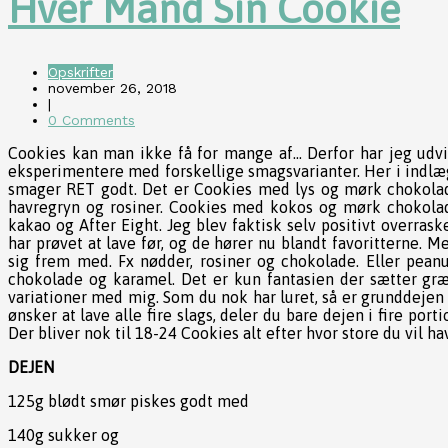
Hver Mand Sin Cookie
Opskrifter
november 26, 2018
|
0 Comments
Cookies kan man ikke få for mange af… Derfor har jeg udvik
eksperimentere med forskellige smagsvarianter. Her i indlæg
smager RET godt. Det er Cookies med lys og mørk chokola
havregryn og rosiner. Cookies med kokos og mørk chokola
kakao og After Eight. Jeg blev faktisk selv positivt overrask
har prøvet at lave før, og de hører nu blandt favoritterne. M
sig frem med. Fx nødder, rosiner og chokolade. Eller pean
chokolade og karamel. Det er kun fantasien der sætter græ
variationer med mig. Som du nok har luret, så er grunddejen 
ønsker at lave alle fire slags, deler du bare dejen i fire por
Der bliver nok til 18-24 Cookies alt efter hvor store du vil h
DEJEN
125g blødt smør piskes godt med
140g sukker og