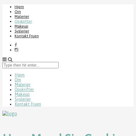
Hjem
Om
Malerier
Opskrifter
Makeup
Syslerier
Kontakt Fruen
Type
then
hit
Hjem
Om
enter...
Malerier
Opskrifter
Makeup
Syslerier
Kontakt Fruen