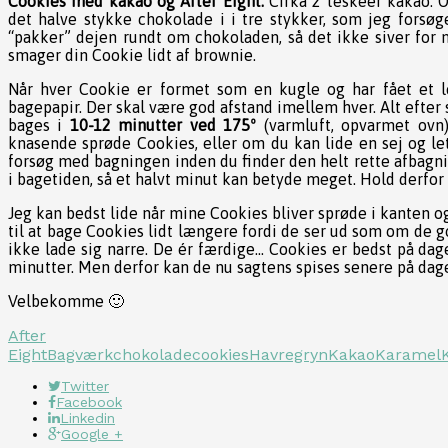
Cookies med kakao og After Eight:
Cirka 2 teskeer kakao. O
det halve stykke chokolade i i tre stykker, som jeg forsøg
“pakker” dejen rundt om chokoladen, så det ikke siver for
smager din Cookie lidt af brownie.
Når hver Cookie er formet som en kugle og har fået et l
bagepapir. Der skal være god afstand imellem hver. Alt efter 
bages i
10-12 minutter ved 175º
(varmluft, opvarmet ovn)
knasende sprøde Cookies, eller om du kan lide en sej og l
forsøg med bagningen inden du finder den helt rette afbagni
i bagetiden, så et halvt minut kan betyde meget. Hold derfo
Jeg kan bedst lide når mine Cookies bliver sprøde i kanten og
til at bage Cookies lidt længere fordi de ser ud som om de go
ikke lade sig narre. De ér færdige… Cookies er bedst på dage
minutter. Men derfor kan de nu sagtens spises senere på dage
Velbekomme 🙂
After
Eight
Bagværk
chokolade
cookies
Havregryn
Kakao
Karamel
Twitter
Facebook
Linkedin
Google +