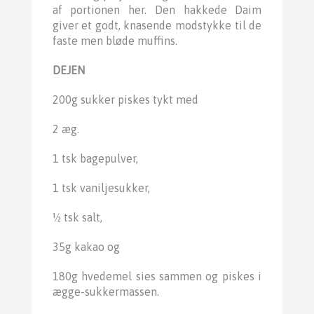
af portionen her. Den hakkede Daim
giver et godt, knasende modstykke til de
faste men bløde muffins.
DEJEN
200g sukker piskes tykt med
2 æg.
1 tsk bagepulver,
1 tsk vaniljesukker,
½ tsk salt,
35g kakao og
180g hvedemel sies sammen og piskes i
ægge-sukkermassen.