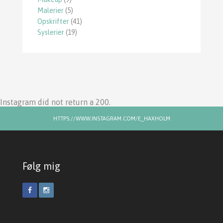
Malerier
(5)
Opskrifter
(41)
Syslerier
(19)
Instagram did not return a 200.
HTTPS://WWW.INSTAGRAM.COM/E_HAXHOLM
Følg mig