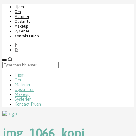
Hjem
Om
Malerier
Opskrifter
Makeup
Syslerier
Kontakt Fruen
Type
then
hit
Hjem
Om
enter...
Malerier
Opskrifter
Makeup
Syslerier
Kontakt Fruen
img_1066_kopi