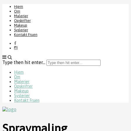
Hjem
Om
Malerier
Opskrifter
Makeup
Syslerier
Kontakt Fruen
Type then hit enter...
Hjem
Om
Malerier
Opskrifter
Makeup
Syslerier
Kontakt Fruen
Spraymaling