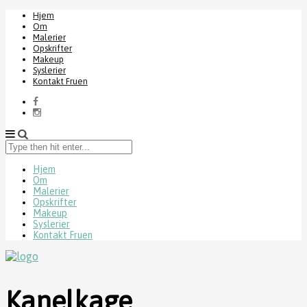
Hjem
Om
Malerier
Opskrifter
Makeup
Syslerier
Kontakt Fruen
Type
then
hit
Hjem
Om
enter...
Malerier
Opskrifter
Makeup
Syslerier
Kontakt Fruen
Kanelkage