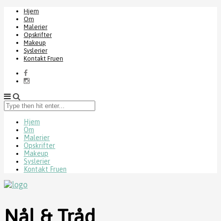
Hjem
Om
Malerier
Opskrifter
Makeup
Syslerier
Kontakt Fruen
Type
then
hit
Hjem
Om
enter...
Malerier
Opskrifter
Makeup
Syslerier
Kontakt Fruen
Nål & Tråd