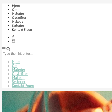
Hjem
Om
Malerier
Opskrifter
Makeup
Syslerier
Kontakt Fruen
Type
then
hit
Hjem
Om
enter...
Malerier
Opskrifter
Makeup
Syslerier
Kontakt Fruen