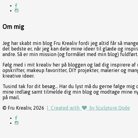
Om mig
Jeg har skabt min blog Fru Krealiv fordi jeg altid får så mang
det bedste er, når jeg kan dele mine ideer til glæde og inspir
andre. Så er min mission (og formålet med min blog) fuldført
Følg med i mit krealiv her på bloggen og lad dig inspirere af
opskrifter, makeup favoritter, DIY projekter, malerier og ma
kreative ideer.
Tusind tak for dit besøg... Har du lyst må du gerne følge mig 
mine indlæg samt tilmelde dig min blog og modtage mine n
på mail.
© Fru Krealiv, 2026
| Created with
by Sculpture Qode