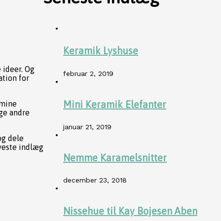
Keramik Lyshuse
e ideer. Og
februar 2, 2019
ation for
.
Mini Keramik Elefanter
 mine
nge andre
januar 21, 2019
og dele
yeste indlæg
Nemme Karamelsnitter
december 23, 2018
Nissehue til Kay Bojesen Aben