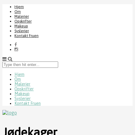
Hjem
Om
Malerier
Opskrifter
Makeup
Syslerier
Kontakt Fruen
Type
then
hit
Hjem
Om
enter...
Malerier
Opskrifter
Makeup
Syslerier
Kontakt Fruen
Jødekager