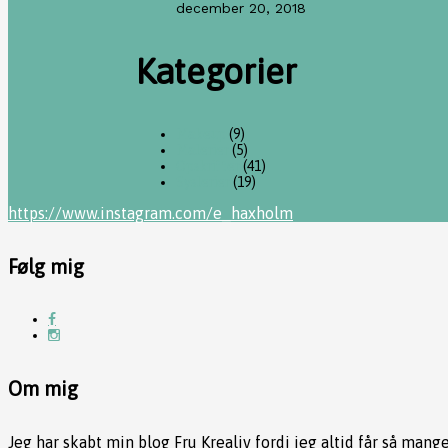
december 20, 2018
Kategorier
Makeup
(9)
Malerier
(5)
Opskrifter
(41)
Syslerier
(19)
https://www.instagram.com/e_haxholm
Følg mig
Om mig
Jeg har skabt min blog Fru Krealiv fordi jeg altid får så mang