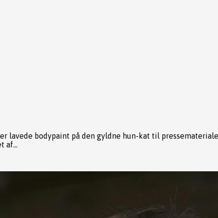
r lavede bodypaint på den gyldne hun-kat til pressematerialet.
 af...