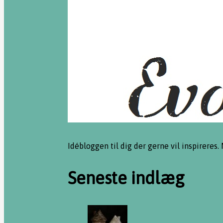
Idébloggen til dig der gerne vil inspireres.
Seneste indlæg