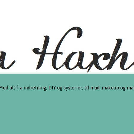
 Med alt fra indretning, DIY og syslerier; til mad, makeup og mal