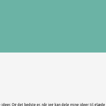
e ideer. Og det bedste er, når jeg kan dele mine ideer til glæd