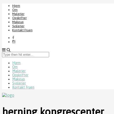
Hjem
Om
Malerier
Opskrifter
Makeup
Syslerier
Kontakt Fruen
Type
then
hit
Hjem
Om
enter...
Malerier
Opskrifter
Makeup
Syslerier
Kontakt Fruen
herning kongrescenter