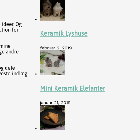
e ideer. Og
ation for
Keramik Lyshuse
.
 mine
februar 2, 2019
nge andre
og dele
yeste indlæg
Mini Keramik Elefanter
januar 21, 2019