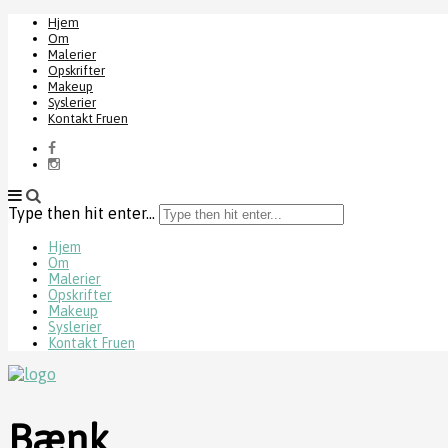
Hjem
Om
Malerier
Opskrifter
Makeup
Syslerier
Kontakt Fruen
Type then hit enter...
Hjem
Om
Malerier
Opskrifter
Makeup
Syslerier
Kontakt Fruen
Bænk