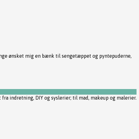
 længe ønsket mig en bænk til sengetæppet og pyntepuderne,
t fra indretning, DIY og syslerier; til mad, makeup og malerier.