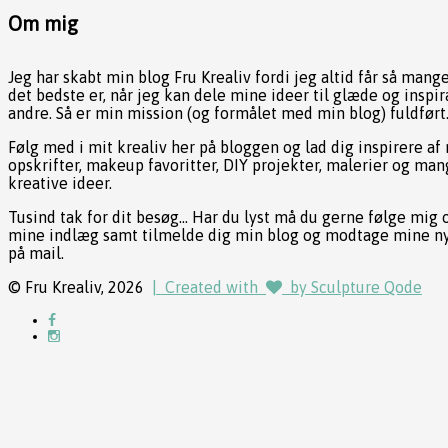
Om mig
Jeg har skabt min blog Fru Krealiv fordi jeg altid får så mang
det bedste er, når jeg kan dele mine ideer til glæde og inspir
andre. Så er min mission (og formålet med min blog) fuldført
Følg med i mit krealiv her på bloggen og lad dig inspirere af
opskrifter, makeup favoritter, DIY projekter, malerier og ma
kreative ideer.
Tusind tak for dit besøg... Har du lyst må du gerne følge mig 
mine indlæg samt tilmelde dig min blog og modtage mine n
på mail.
© Fru Krealiv, 2026
| Created with
by Sculpture Qode