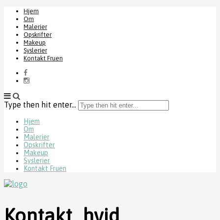
Hjem
Om
Malerier
Opskrifter
Makeup
Syslerier
Kontakt Fruen
Type then hit enter...
Hjem
Om
Malerier
Opskrifter
Makeup
Syslerier
Kontakt Fruen
Kontakt_hvid