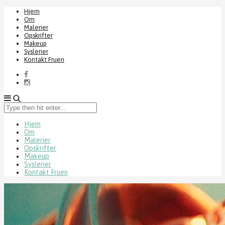
Hjem
Om
Malerier
Opskrifter
Makeup
Syslerier
Kontakt Fruen
Type
then
hit
Hjem
Om
enter...
Malerier
Opskrifter
Makeup
Syslerier
Kontakt Fruen