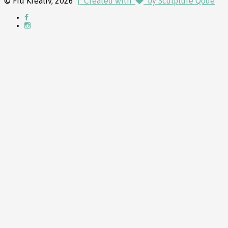
© Fru Krealiv, 2026
| Created with
by Sculpture Qode