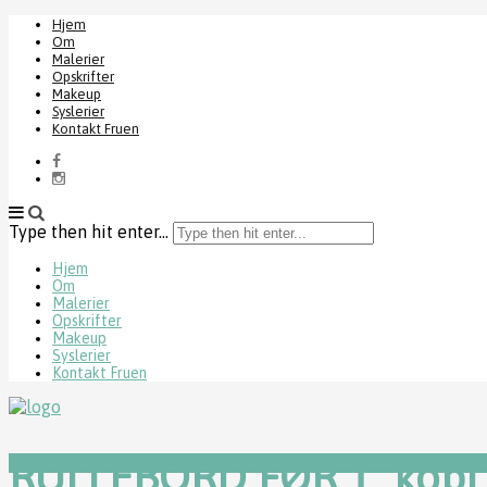
Hjem
Om
Malerier
Opskrifter
Makeup
Syslerier
Kontakt Fruen
Type then hit enter...
Hjem
Om
Malerier
Opskrifter
Makeup
Syslerier
Kontakt Fruen
RULLEBORD FØR 1_kopi