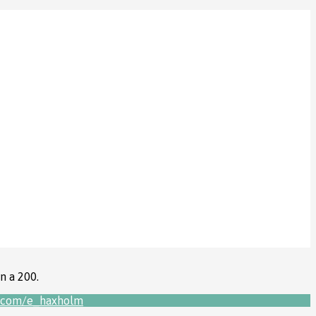
n a 200.
m.com/e_haxholm