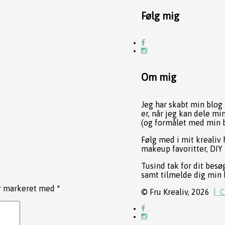
Følg mig
Om mig
Jeg har skabt min blog 
er, når jeg kan dele mi
(og formålet med min b
Følg med i mit krealiv 
makeup favoritter, DIY 
Tusind tak for dit besø
samt tilmelde dig min 
er markeret med
*
© Fru Krealiv, 2026
| 